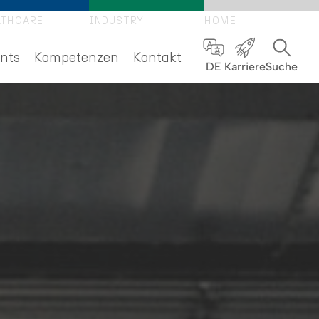
LTHCARE
INDUSTRY
HOME
nts
Kompetenzen
Kontakt
DE
Karriere
Suche