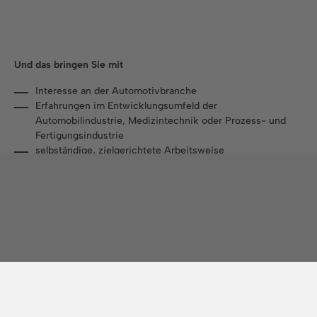
Und das bringen Sie mit
Interesse an der Automotivbranche
Erfahrungen im Entwicklungsumfeld der
Automobilindustrie, Medizintechnik oder Prozess- und
Fertigungsindustrie
selbständige, zielgerichtete Arbeitsweise
Teamfähigkeit und Durchsetzungsvermögen
Englischkenntnisse von Vorteil
Studienrichtungen
Betriebswirtschaft
Wirtschaftsinformatik
Wirtschaftsingenieurwesen
Elektrotechnik
Informationstechnik