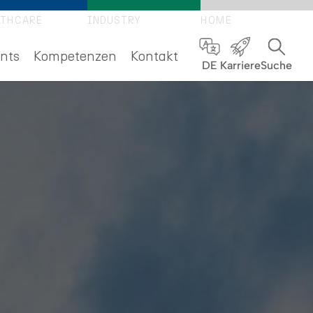
LTHCARE
INDUSTRY
HOME
nts
Kompetenzen
Kontakt
DE
Karriere
Suche