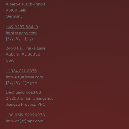
Albert-Pausch-Ring 1
95100 Selb
Germany
+49 9287 884-0
info(at)rapa.com
RAPA USA
2450 Paul Parks Lane
Auburn, AL 36832
USA
+1 334 321-0875
info-us(at)rapa.com
RAPA China
Dechuang Road 88
213200 Jintan Changzhou
Jiangsu Provinz, PRC
+86 0519 82999978
info-cn(at)rapa.com