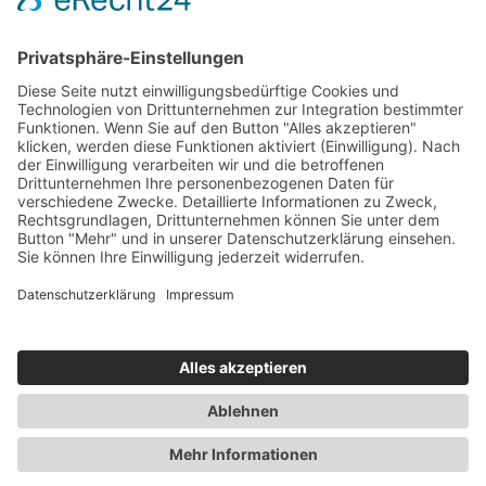
GROUP
AUTOMOTIVE
HEALTHCARE
INDUSTRY
KARRIERE
THE HEART OF INNOVATION