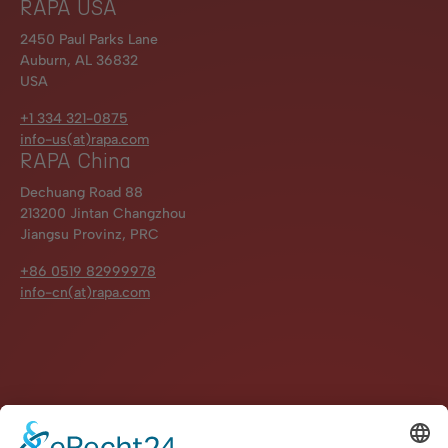
RAPA USA
2450 Paul Parks Lane
Auburn, AL 36832
USA
+1 334 321-0875
info-us(at)rapa.com
RAPA China
Dechuang Road 88
213200 Jintan Changzhou
Jiangsu Provinz, PRC
+86 0519 82999978
info-cn(at)rapa.com
Impressum
Datenschutz
Kontakt