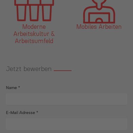
Mobiles Arbeiten
Betriebskantine
RAPAteria
G
Jetzt bewerben
Name
*
E-Mail Adresse
*