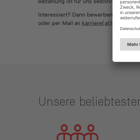
Bezahlung ist für uns selbstverständlich
Interessiert? Dann bewerben Sie sich 
oder per Mail an
karriere(at)rapa.com
.
Unsere beliebteste