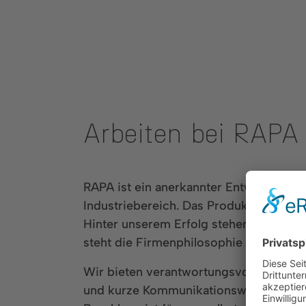
Arbeiten bei RAP
RAPA ist ein anerkannter Entwicklungsp
Industriebereich. Das Produktportfoli
Hinter unserem Erfolg stehen heute welt
steht die Firmenphilosophie eines mitt
Wir bieten verantwortungsvolle und he
und kurze Kommunikationswege. Als fami