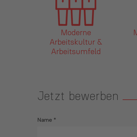
ne
Mobiles Arbeiten
tur &
feld
Jetzt bewerben
Name
*