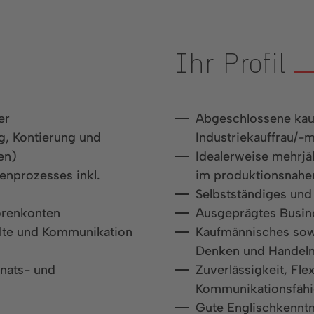
Ihr Profil
er
Abgeschlossene kau
ng, Kontierung und
Industriekauffrau/-m
en)
Idealerweise mehrjä
enprozesses inkl.
im produktionsnahen
Selbstständiges und
orenkonten
Ausgeprägtes Busin
alte und Kommunikation
Kaufmännisches sowi
Denken und Handel
onats- und
Zuverlässigkeit, Fle
Kommunikationsfähi
Gute Englischkenntn