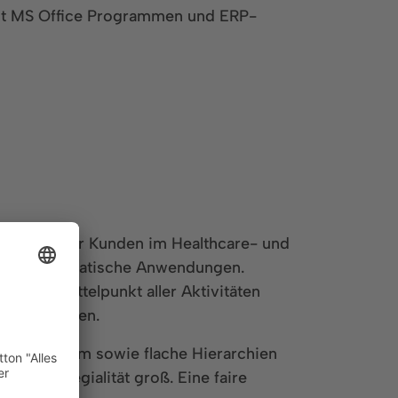
t MS Office Programmen und ERP-
e zahlreicher Kunden im Healthcare- und
he und pneumatische Anwendungen.
na. Im Mittelpunkt aller Aktivitäten
er 100 Jahren.
gsspielraum sowie flache Hierarchien
nd Kollegialität groß. Eine faire