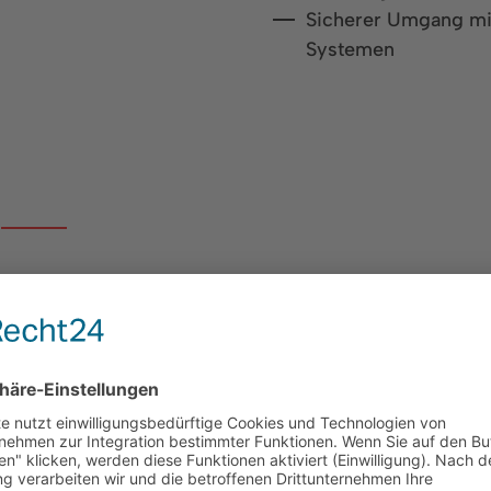
Sicherer Umgang mi
Systemen
A
artner und Lieferant für die Automobilindustrie, sowi
o umfasst Ventile und Systemlösungen für hydraulisc
weit fast 1000 Mitarbeiter in Deutschland, USA und Chi
elständischen Familienunternehmens – und das seit üb
rausfordernde Aufgaben mit Gestaltungs- und Handlun
liengeführtes Unternehmen schreiben wir Teamarbeit u