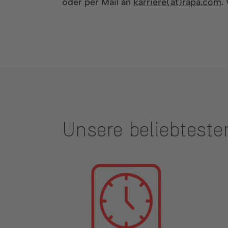
oder per Mail an
karriere(at)rapa.com
.
Unsere beliebteste