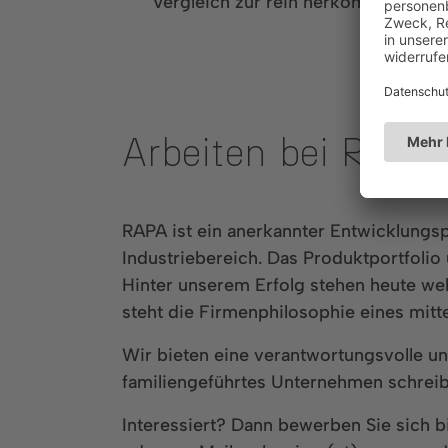
Vergleich zur rein herkömmlichen 
Arbeiten bei RAP
RAPA ist ein anerkannter Entwicklungsp
Industriebereich. Das Produktportfoli
Hinter unserem Erfolg stehen heute welt
steht die Firmenphilosophie eines mitt
Wir bieten eine verantwortungsvolle u
familiengeführtes Unternehmen schreibe
Interessiert? Dann bewerben Sie sich 