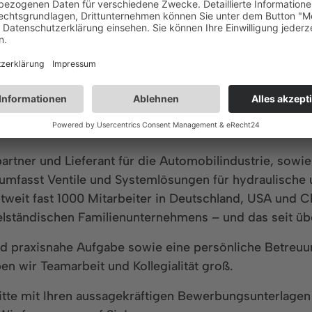
Inbetriebnahme
A
artner und Lieferant für die Automobilindustrie, sowi
o umfasst Ventile und Systemlösungen für hydraulisc
weit fast 1000 Mitarbeiter in Deutschland, USA und Chi
elständischen Familienunternehmens – und das seit üb
nd praxisnahe Aufgabe sowie eine persönliche Betreuu
n wir Teamarbeit und Kollegialität groß.
bitte mit Ihren aussagekräftigen Bewerbungsunterlage