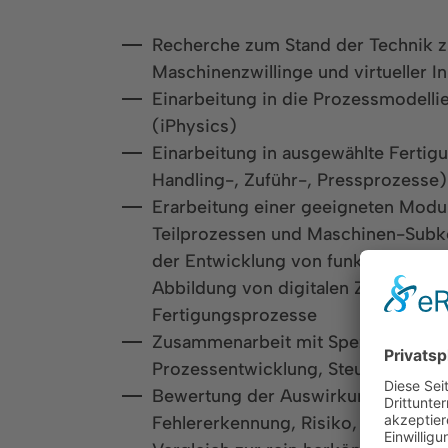
Recherche zum Stand der Technik z
Maschinenzwillinge und virtueller 
Einarbeitung in die Prozessmodelli
(iPhysics)
Einarbeitung in ausgewählte Fertig
Handling-, Zuführ-, Pressprozesse)
Erarbeitung einer geeigneten Modul
Teilprozessen und Maschinen-Subk
der Entwicklung von funktionsfähig
Abbildung von digitalen Zwillingen 
Fertigungsprozesse
Zusammenarbeit mit Spezialisten a
Prozessentwicklung, Steuerungstec
Bewertung der Auswirkungen auf I
Fehlererkennung, Risiko, Zeit- und