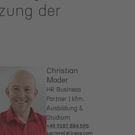
tzung der
Christian
Moder
HR Business
Partner | kfm.
Ausbildung &
Studium
+49 9287 884 595
karriere(at)rapa.com