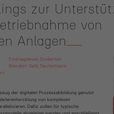
llings zur Unterstü
nbetriebnahme von
ten Anlagen
Einstiegslevel: Studenten
Standort: Selb, Deutschland
it
kzeug der digitalen Prozessabbildung genutzt
Weiterentwicklung von komplexen
allelisieren. Dafür sollen für typische
ssmodelle abgeleitet werden und anschließend