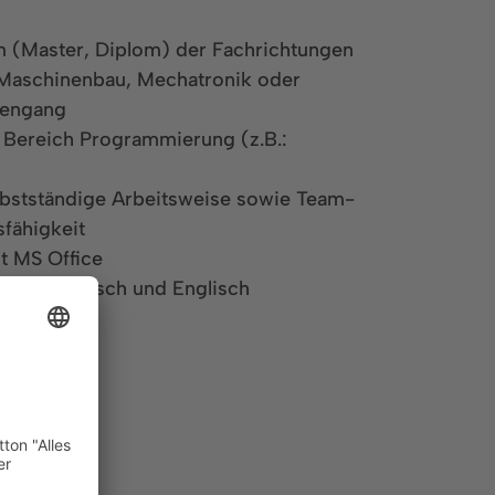
 (Master, Diplom) der Fachrichtungen
 Maschinenbau, Mechatronik oder
iengang
 Bereich Programmierung (z.B.:
elbstständige Arbeitsweise sowie Team-
fähigkeit
t MS Office
se in Deutsch und Englisch