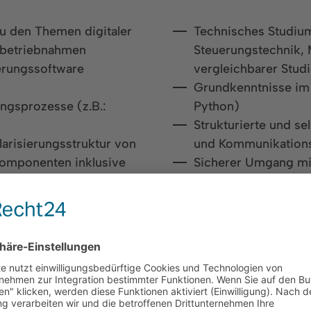
u den Themen digitaler
Technisches Studium
Inbetriebnahmen
Steuerungstechnik,
erungssoftware
vergleichbarer Stud
Grundkenntnisse im
ungsprozesse (z.B.:
Python)
Strukturierte und s
arisierungsstruktur von
und Kommunikations
omponenten inklusive
Sicherer Umgang mi
en Modellbausteinen zur
Gute Sprachkenntnis
für ausgewählte
us den Bereichen
hnik und Projektierung
nbetriebnahmedauer,
 Kosteneinsparungen im