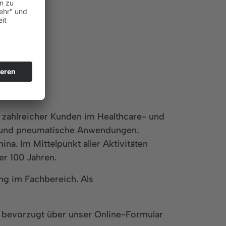
e zahlreicher Kunden im Healthcare- und
he und pneumatische Anwendungen.
na. Im Mittelpunkt aller Aktivitäten
er 100 Jahren.
ng im Fachbereich. Als
n bevorzugt über unser Online-Formular