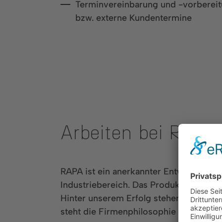
Terminvereinbarung und -vorberei
bzw. externe Kundentermine
Arbeiten bei RAP
RAPA ist ein anerkannter Entwicklungsp
Industriebereich. Das Produktportfoli
Hinter unserem Erfolg stehen heute welt
steht die Firmenphilosophie eines mitt