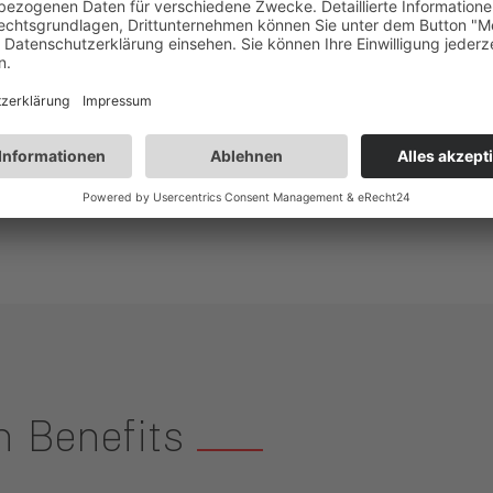
rausfordernde Aufgaben mit Gestaltungs- und Handlun
liengeführtes Unternehmen schreiben wir Teamarbeit u
.
bitte mit Ihren aussagekräftigen Bewerbungsunterlage
 Wir freuen uns auf Sie!
n Benefits