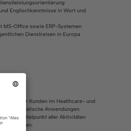
enstleistungsorientierung
und Englischkenntnisse in Wort und
t MS-Office sowie ERP-Systemen
gentlichen Dienstreisen in Europa
e zahlreicher Kunden im Healthcare- und
he und pneumatische Anwendungen.
na. Im Mittelpunkt aller Aktivitäten
er 100 Jahren.