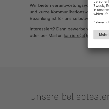
Wir bieten verantwortungsvolle und he
und kurze Kommunikationswege. Als fami
Bezahlung ist für uns selbstverständlich
Interessiert? Dann bewerben Sie sich 
oder per Mail an
karriere(at)rapa.com
.
Unsere beliebteste