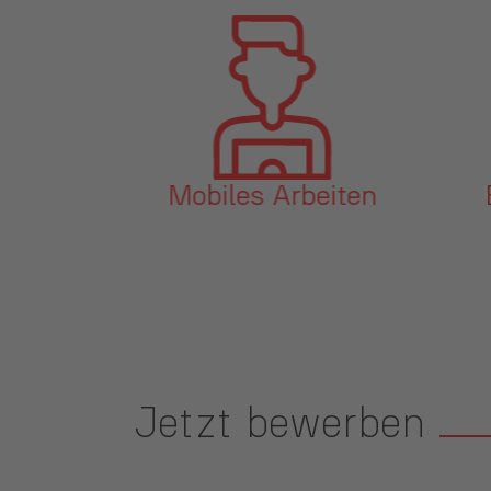
ne
Mobiles Arbeiten
tur &
feld
Jetzt bewerben