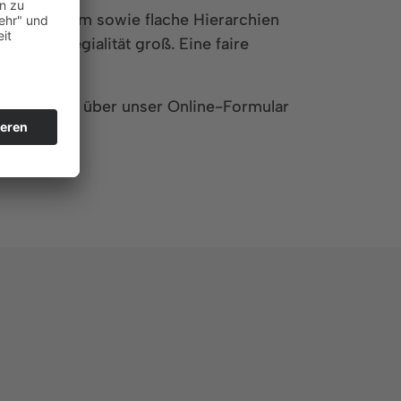
gsspielraum sowie flache Hierarchien
nd Kollegialität groß. Eine faire
n bevorzugt über unser Online-Formular