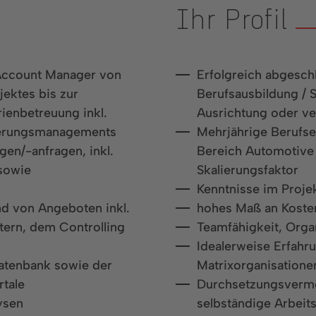
Ihr Profil
 Account Manager von
Erfolgreich abgesc
jektes bis zur
Berufsausbildung / S
ienbetreuung inkl.
Ausrichtung oder ver
derungsmanagements
Mehrjährige Berufse
en/-anfragen, inkl.
Bereich Automotive 
 sowie
Skalierungsfaktor
Kenntnisse im Proj
nd von Angeboten inkl.
hohes Maß an Kosten
tern, dem Controlling
Teamfähigkeit, Organ
Idealerweise Erfahru
atenbank sowie der
Matrixorganisatione
rtale
Durchsetzungsvermö
ysen
selbständige Arbeit