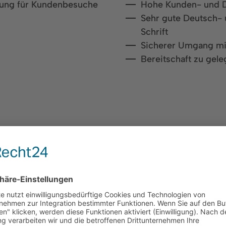
tung für Kundenbesuche
Hohe Kunden- und Di
Sehr gute Deutsch- 
Schrift
Sicherer Umgang mi
Bereitschaft zu gele
A
artner und Lieferant für die Automobilindustrie, sowi
o umfasst Ventile und Systemlösungen für hydraulisc
weit fast 1000 Mitarbeiter in Deutschland, USA und Chi
elständischen Familienunternehmens – und das seit üb