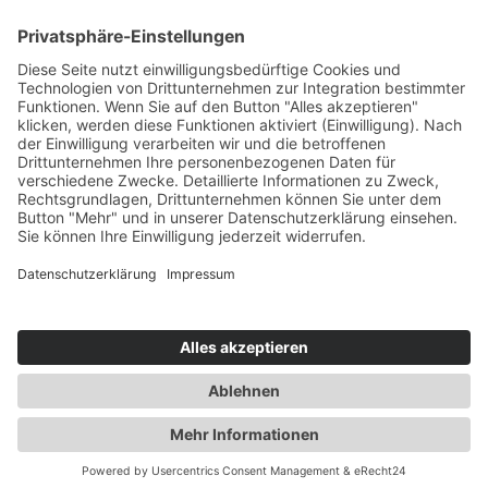
GROUP
AUTOMOTIVE
HEALTHCARE
INDUSTRY
KARRIERE
THE HEART OF INNOVATION