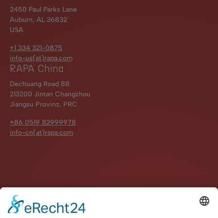
2450 Paul Parks Lane
Auburn, AL 36832
USA
+1 334 321-0875
info-us(at)rapa.com
RAPA China
Dechuang Road 88
213200 Jintan Changzhou
Jiangsu Provinz, PRC
+86 0519 82999978
info-cn(at)rapa.com
Impressum
Datenschutz
Kontakt